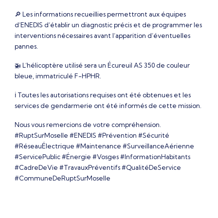
🔎 Les informations recueillies permettront aux équipes
d’ENEDIS d’établir un diagnostic précis et de programmer les
interventions nécessaires avant l’apparition d’éventuelles
pannes.
🚁 L’hélicoptère utilisé sera un Écureuil AS 350 de couleur
bleue, immatriculé F-HPHR.
ℹ️ Toutes les autorisations requises ont été obtenues et les
services de gendarmerie ont été informés de cette mission.
Nous vous remercions de votre compréhension.
#RuptSurMoselle #ENEDIS #Prévention #Sécurité
#RéseauÉlectrique #Maintenance #SurveillanceAérienne
#ServicePublic #Énergie #Vosges #InformationHabitants
#CadreDeVie #TravauxPréventifs #QualitéDeService
#CommuneDeRuptSurMoselle