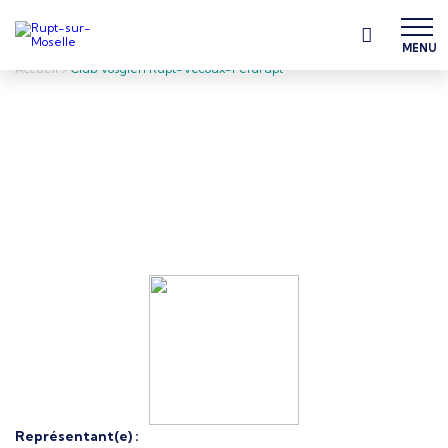
MENU
Accueil
>
Club Vosgien Rupt-Vecoux-Ferdrupt
Représentant(e) :