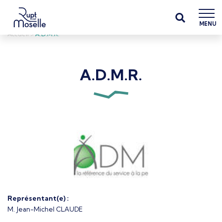
MENU
Accueil
>
A.D.M.R.
A.D.M.R.
Représentant(e) :
M. Jean-Michel CLAUDE