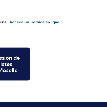
mune :
Accéder au service en ligne
ssion de
istes
Moselle