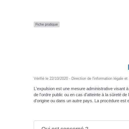
Formulaire en ligne
Nouveaux Ruppéens
Transport scolaire
Fiche pratique
Vérifié le 22/10/2020 - Direction de l'information légale e
L'expulsion est une mesure administrative visant à é
de l'ordre public ou en cas d'atteinte à la sûreté de 
d'origine ou dans un autre pays. La procédure est ex
Qui est concerné ?