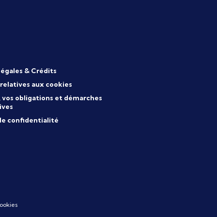
légales & Crédits
 relatives aux cookies
s, vos obligations et démarches
ives
de confidentialité
ookies