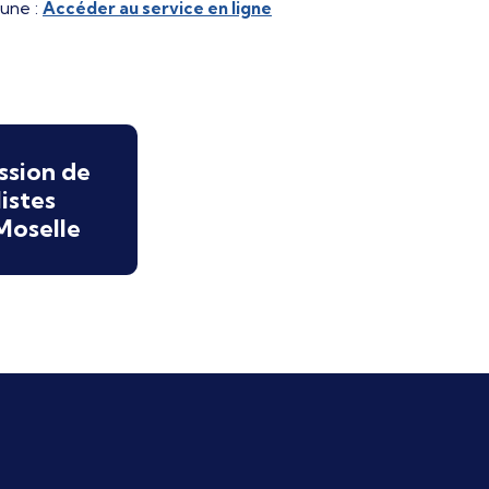
mune :
Accéder au service en ligne
ssion de
istes
Moselle