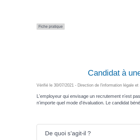
Formulaire en ligne
Nouveaux Ruppéens
Transport scolaire
Fiche pratique
Candidat à une
Vérifié le 30/07/2021 - Direction de l'information légale e
L'employeur qui envisage un recrutement n'est pas 
n'importe quel mode d'évaluation. Le candidat béné
De quoi s'agit-il ?