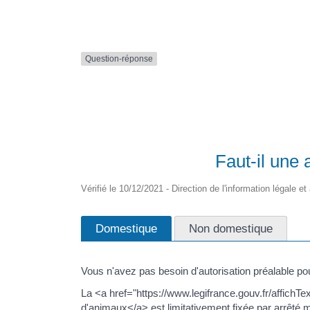
Formulaire en ligne
Nouveaux Ruppéens
Transport scolaire
Question-réponse
Faut-il une
Vérifié le 10/12/2021 - Direction de l'information légale e
Domestique
Non domestique
Vous n'avez pas besoin d'autorisation préalable po
La <a href="https://www.legifrance.gouv.fr/aff
d'animaux</a> est limitativement fixée par arrêté mi