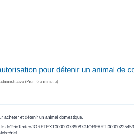
Registre d’informations publiques (RIP)
 autorisation pour détenir un animal de 
t administrative (Première ministre)
ur acheter et détenir un animal domestique.
ichTexte.do?cidTexte=JORFTEXT000000789087#JORFARTI000002254536"
nistériel.