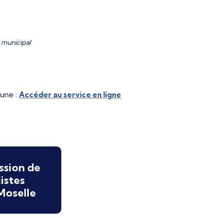
 municipal
mune :
Accéder au service en ligne
ssion de
istes
Moselle