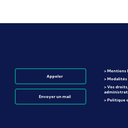
> Mentions 
Appeler
> Modalités
> Vos droit
administrat
Envoyer un mail
> Politique 