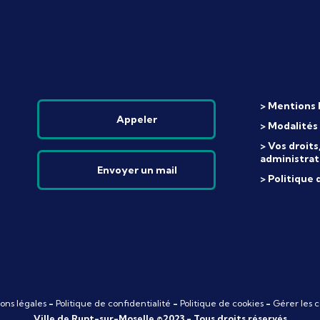
> Mentions 
Appeler
> Modalités
> Vos droit
administrat
Envoyer un mail
> Politique 
ons légales
-
Politique de confidentialité
-
Politique de cookies
-
Gérer les c
Ville de Rupt-sur-Moselle ©2023 - Tous droits réservés