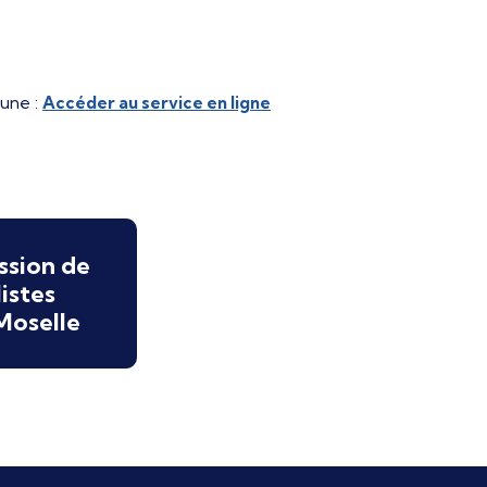
mune :
Accéder au service en ligne
ssion de
istes
Moselle