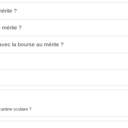
érite ?
 mérite ?
avec la bourse au mérite ?
cantine scolaire ?