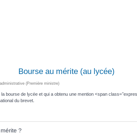
Registre d’informations publiques (RIP)
Bourse au mérite (au lycée)
t administrative (Première ministre)
oit la bourse de lycée et qui a obtenu une mention <span class="exp
tional du brevet.
 mérite ?