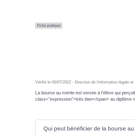
Formulaire en ligne
Nouveaux Ruppéens
Transport scolaire
Fiche pratique
Vérifié le 06/07/2022 - Direction de l'information légale e
La bourse au mérite est versée à l'élève qui perç
class="expression">très bien</span> au diplôme na
Qui peut bénéficier de la bourse au