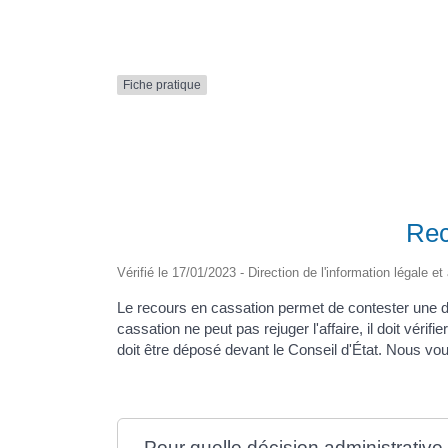
Formulaire en ligne
Nouveaux Ruppéens
Transport scolaire
Fiche pratique
Rec
Vérifié le 17/01/2023 - Direction de l'information légale e
Le recours en cassation permet de contester une dé
cassation ne peut pas rejuger l'affaire, il doit vérifi
doit être déposé devant le Conseil d'État. Nous vo
Pour quelle décision administrative