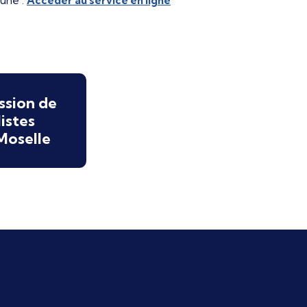
mune :
Accéder au service en ligne
ssion de
istes
Moselle