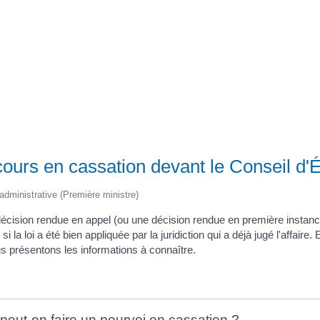
Registre d’informations publiques (RIP)
ours en cassation devant le Conseil d'É
t administrative (Première ministre)
cision rendue en appel (ou une décision rendue en première instance q
er si la loi a été bien appliquée par la juridiction qui a déjà jugé l'affai
us présentons les informations à connaître.
 peut-on faire un pourvoi en cassation ?