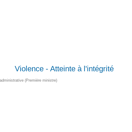
Registre d’informations publiques (RIP)
Violence - Atteinte à l'intégrité
t administrative (Première ministre)