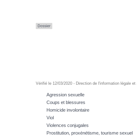
Formulaire en ligne
Nouveaux Ruppéens
Transport scolaire
Dossier
Vérifié le 12/03/2020 - Direction de l'information légale e
Agression sexuelle
Coups et blessures
Homicide involontaire
Viol
Violences conjugales
Prostitution, proxénétisme, tourisme sexuel