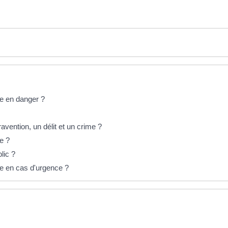
e en danger ?
avention, un délit et un crime ?
e ?
lic ?
ie en cas d'urgence ?